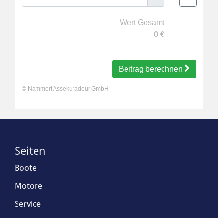
Wert Gesamt
0
€
Beitrag berechnen
©
Nammert Assekuradeur GmbH
Seiten
Boote
Motore
Service