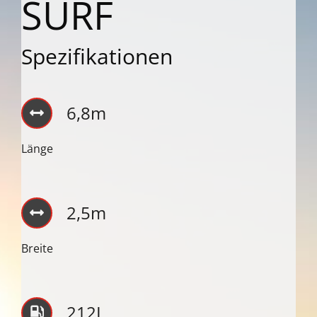
SURF
Spezifikationen
6,8m
Länge
2,5m
Breite
212L