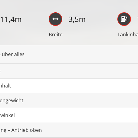
11,4m
3,5m
Breite
Tankinha
 über alles
e
nhalt
engewicht
winkel
ang – Antrieb oben