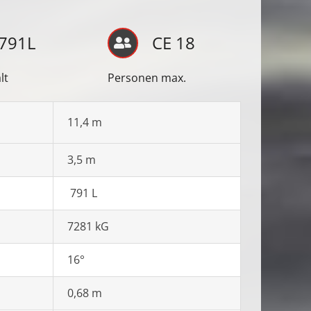
791L
CE 18
lt
Personen max.
11,4 m
3,5 m
791 L
7281 kG
16°
0,68 m